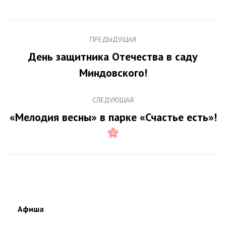
Навигация
ПРЕДЫДУЩАЯ
по
День защитника Отечества в саду
Предыдущая
записям
Миндовского!
запись:
СЛЕДУЮЩАЯ
«Мелодия весны» в парке «Счастье есть»!
Следующая
запись:
Афиша