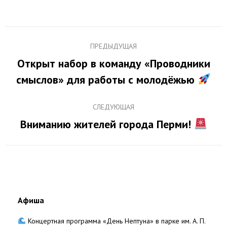
Навигация
ПРЕДЫДУЩАЯ
по
Открыт набор в команду «Проводники
Предыдущая
записям
смыслов» для работы с молодёжью
запись:
СЛЕДУЮЩАЯ
Вниманию жителей города Перми!
Следующая
запись:
Афиша
Концертная программа «День Нептуна» в парке им. А. П.