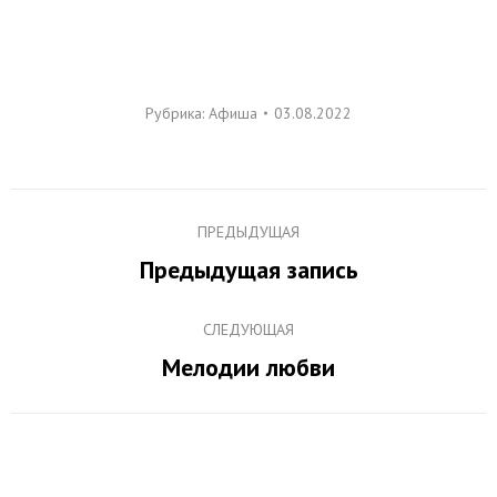
Рубрика:
Афиша
03.08.2022
Навигация
ПРЕДЫДУЩАЯ
по
Предыдущая запись
Предыдущая
записям
запись:
СЛЕДУЮЩАЯ
Мелодии любви
Следующая
запись: