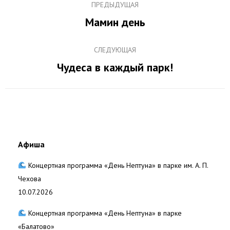
ПРЕДЫДУЩАЯ
по
Мамин день
Предыдущая
записям
запись:
СЛЕДУЮЩАЯ
Чудеса в каждый парк!
Следующая
запись:
Афиша
Концертная программа «День Нептуна» в парке им. А. П.
Чехова
10.07.2026
Концертная программа «День Нептуна» в парке
«Балатово»