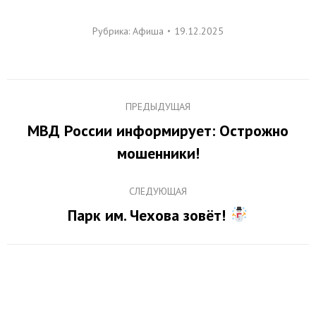
Рубрика:
Афиша
19.12.2025
Навигация
ПРЕДЫДУЩАЯ
по
МВД России информирует: Острожно
Предыдущая
записям
мошенники!
запись:
СЛЕДУЮЩАЯ
Парк им. Чехова зовёт!
Следующая
запись: