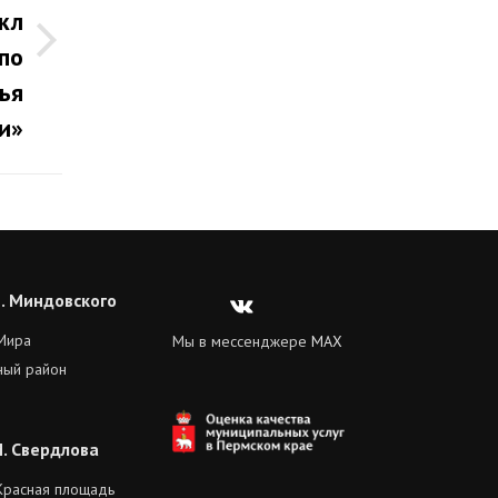
кл
по
ья
и»
Л. Миндовского
Вконтакте
 Мира
Мы в мессенджере
MAX
ный район
М. Свердлова
. Красная площадь