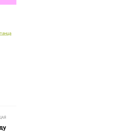
танца
ЩАЯ
ду