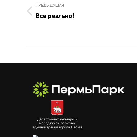
записям
ПРЕДЫДУЩАЯ
Все реально!
Предыдущая
запись: