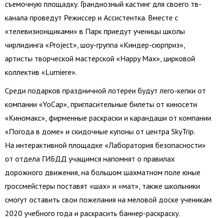
съемочную площадку. Грандиозный кастинг для своего тв-
канала проведут Режиссер и Ассистентка. Вместе с
«телевизионщиками» в Парк приедут ученицы школы
чирлидинга «Project», шоу-группа «Киндер-сюрприз»,
артисты творческой мастерской «Happy Max», цирковой
коллектив «Lumiere».
Среди подарков праздничной лотереи будут лего-кепки от
компании «YoCap», пригласительные билеты от киносети
«Киномакс», фирменные раскраски и карандаши от компании
«Погода в доме» и скидочные купоны от центра SkyTrip.
На интерактивной площадке «Лаборатория безопасности»
от отдела ГИБДД учащимся напомнят о правилах
дорожного движения, на большом шахматном поле юные
гроссмейстеры поставят «шах» и «мат», также школьники
смогут оставить свои пожелания на меловой доске ученикам
2020 учебного года и раскрасить баннер-раскраску.