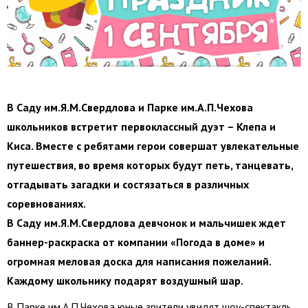
В Саду им.Я.М.Свердлова и Парке им.А.П.Чехова
школьников встретит первоклассный дуэт – Клепа и
Киса. Вместе с ребятами герои совершат увлекательные
путешествия, во время которых будут петь, танцевать,
отгадывать загадки и состязаться в различных
соревнованиях.
В Саду им.Я.М.Свердлова девчонок и мальчишек ждет
баннер-раскраска от компании «Погода в доме» и
огромная меловая доска для написания пожеланий.
Каждому школьнику подарят воздушный шар.
В Парке им.А.П.Чехова юные зрители увидят шоу-спектакль