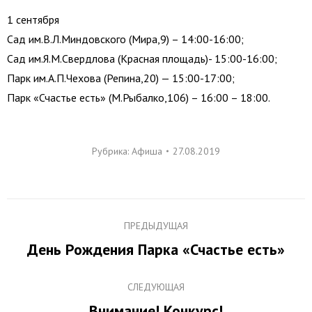
1 сентября
Сад им.В.Л.Миндовского (Мира,9) – 14:00-16:00;
Сад им.Я.М.Свердлова (Красная площадь)- 15:00-16:00;
Парк им.А.П.Чехова (Репина,20) — 15:00-17:00;
Парк «Счастье есть» (М.Рыбалко,106) – 16:00 – 18:00.
Рубрика:
Афиша
27.08.2019
Навигация
ПРЕДЫДУЩАЯ
по
День Рождения Парка «Счастье есть»
Предыдущая
записям
запись:
СЛЕДУЮЩАЯ
Внимание! Конкурс!
Следующая