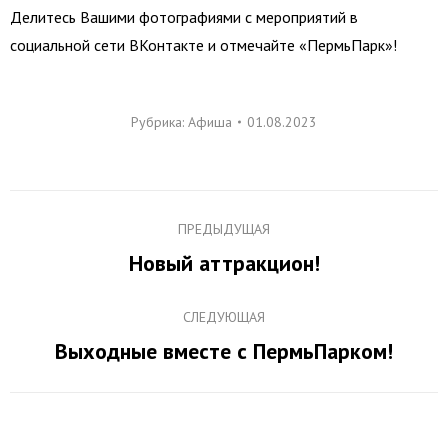
Делитесь Вашими фотографиями с мероприятий в
социальной сети ВКонтакте и отмечайте «ПермьПарк»!
Рубрика:
Афиша
01.08.2023
Навигация
ПРЕДЫДУЩАЯ
по
Новый аттракцион!
Предыдущая
записям
запись:
СЛЕДУЮЩАЯ
Выходные вместе с ПермьПарком!
Следующая
запись: