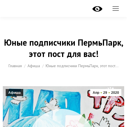
Юные подписчики ПермьПарк,
этот пост для вас!
Вы здесь:
Главная
Афиша
Юные подписчики ПермьПарк, этот пост…
Афиша
Апр
29
2020