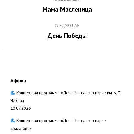
по
Мама Масленица
Предыдущая
записям
запись:
СЛЕДУЮЩАЯ
День Победы
Следующая
запись:
Афиша
Концертная программа «День Нептуна» в парке им. А. П.
Чехова
10.07.2026
Концертная программа «День Нептуна» в парке
«Балатово»