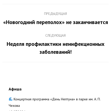
Навигация
ПРЕДЫДУЩАЯ
по
«Новогодний переполох» не заканчивается
Предыдущая
записям
запись:
СЛЕДУЮЩАЯ
Неделя профилактики неинфекционных
Следующая
заболеваний!
запись:
Афиша
Концертная программа «День Нептуна» в парке им. А. П.
Чехова