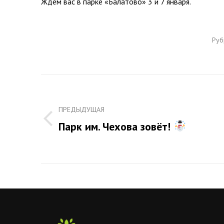
Ждём вас в парке «Балатово» 3 и 7 января.
Руб
Навигация
по
ПРЕДЫДУЩАЯ
записям
Парк им. Чехова зовёт!
Предыдущая
запись: