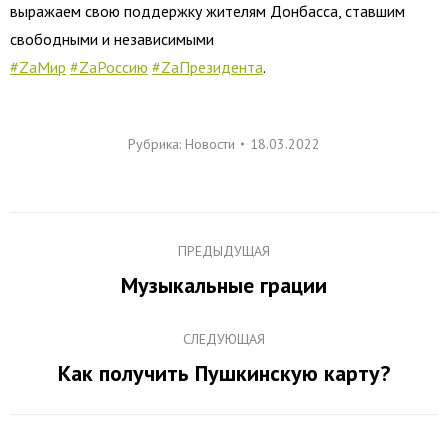
выражаем свою поддержку жителям Донбасса, ставшим
свободными и независимыми
#ZaМир
#ZаРоссию
#ZаПрезидента
.
Рубрика:
Новости
18.03.2022
Навигация
ПРЕДЫДУЩАЯ
по
Музыкальные грации
Предыдущая
записям
запись:
СЛЕДУЮЩАЯ
Как получить Пушкинскую карту?
Следующая
запись: