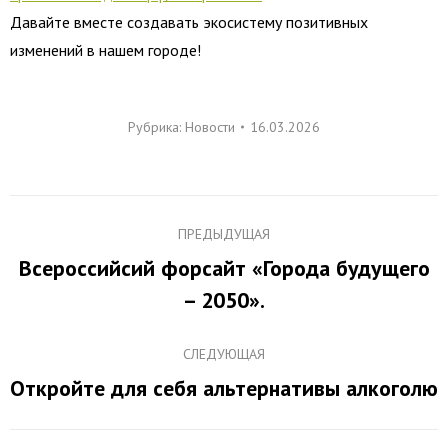
Давайте вместе создавать экосистему позитивных
изменений в нашем городе!
Рубрика:
Новости
16.03.2026
Навигация
ПРЕДЫДУЩАЯ
по
Всероссийсий форсайт «Города будущего
Предыдущая
записям
– 2050».
запись:
СЛЕДУЮЩАЯ
Откройте для себя альтернативы алкоголю
Следующая
запись: