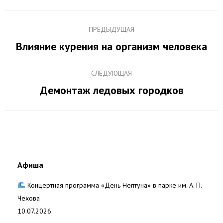
Навигация
ПРЕДЫДУЩАЯ
по
Влияние курения на организм человека
Предыдущая
записям
запись:
СЛЕДУЮЩАЯ
Демонтаж ледовых городков
Следующая
запись:
Афиша
Концертная программа «День Нептуна» в парке им. А. П.
Чехова
10.07.2026