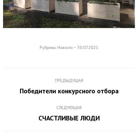
Рубрика:
Новости
30.07.2021
Навигация
ПРЕДЫДУЩАЯ
по
Победители конкурсного отбора
Предыдущая
записям
запись:
СЛЕДУЮЩАЯ
СЧАСТЛИВЫЕ ЛЮДИ
Следующая
запись: