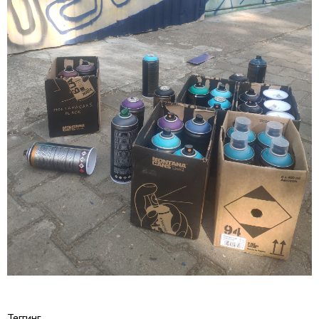
Теггинг