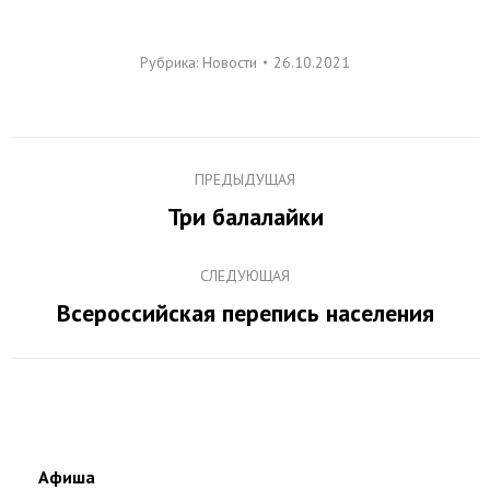
Рубрика:
Новости
26.10.2021
Навигация
ПРЕДЫДУЩАЯ
по
Три балалайки
Предыдущая
записям
запись:
СЛЕДУЮЩАЯ
Всероссийская перепись населения
Следующая
запись:
Афиша