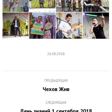
26.08.2018
Навигация
ПРЕДЫДУЩАЯ
по
Чехов Жив
Предыдущий
альбомам
альбом:
СЛЕДУЮЩАЯ
День знаний 1 сентября 2018
Следующий