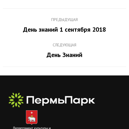
Навигация
ПРЕДЫДУЩАЯ
по
День знаний 1 сентября 2018
Предыдущий
альбомам
альбом:
СЛЕДУЮЩАЯ
День Знаний
Следующий
альбом: