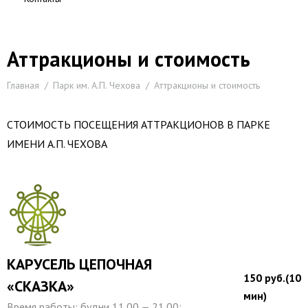
Аттракционы и стоимость
Вы здесь:
Главная
Парк им. А.П. Чехова
Аттракционы и стоимость
СТОИМОСТЬ ПОСЕЩЕНИЯ АТТРАКЦИОНОВ В ПАРКЕ
ИМЕНИ А.П. ЧЕХОВА
КАРУСЕЛЬ ЦЕПОЧНАЯ
150 руб.(10
«СКАЗКА»
мин)
Время работы: будни 11.00 — 21.00;