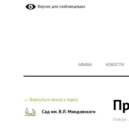
Версия для слабовидящих
АФИША
НОВОСТИ
АФИША
НОВОСТИ
Пр
← Вернуться назад к парку
← Вернуться назад к парку
Сад им. В.Л. Миндовского
Вы здес
Главная