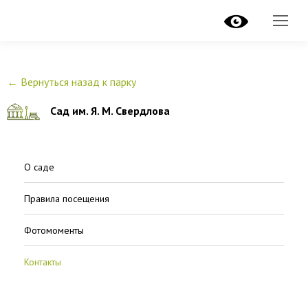
рнуться назад к парку
← Вернуться назад к парку
Сад им. Я. М. Свердлова
О саде
Правила посещения
Фотомоменты
Контакты