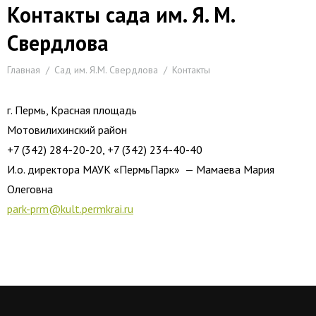
Контакты сада им. Я. М.
Свердлова
Вы здесь:
Главная
Сад им. Я.М. Свердлова
Контакты
г. Пермь, Красная площадь
Мотовилихинский район
+7 (342) 284-20-20, +7 (342) 234-40-40
И.о. директора МАУК «ПермьПарк» — Мамаева Мария
Олеговна
park-prm@kult.permkrai.ru