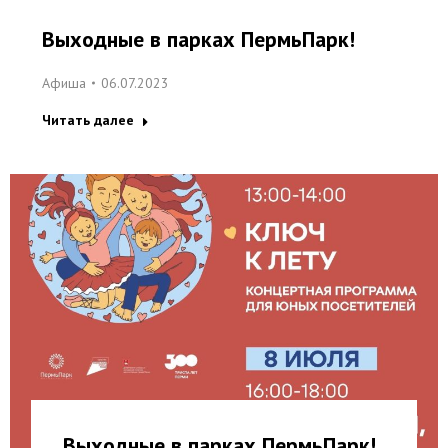
Выходные в парках ПермьПарк!
Афиша
06.07.2023
Читать далее
Выходные в парках ПермьПарк!